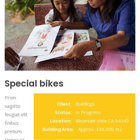
Special bikes
Proin
BuildingX
Client:
sagittis
In Progress
Status:
feugiat elit
Mountain View CA 94043
Location:
finibus
Approx: 330,000 m2
Building Area:
pretium.
Donec et