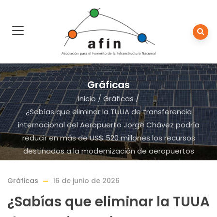
Gráficas
Inicio
/
Gráficas
/
¿Sabías que eliminar la TUUA de transferencia
internacional del Aeropuerto Jorge Chávez podría
reducir en más de US$ 520 millones los recursos
destinados a la modernización de aeropuertos
regionales entre 2026 y 2041?
Gráficas
16 de junio de 2026
¿Sabías que eliminar la TUUA