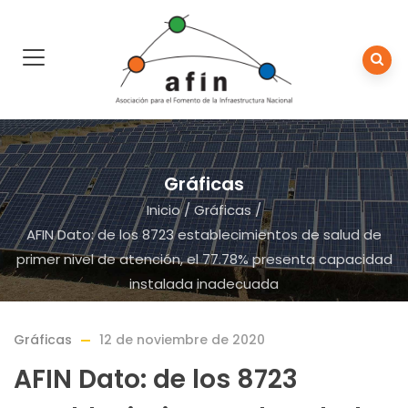
Gráficas
Inicio
/
Gráficas
/
AFIN Dato: de los 8723 establecimientos de salud de
primer nivel de atención, el 77.78% presenta capacidad
instalada inadecuada
Gráficas
12 de noviembre de 2020
AFIN Dato: de los 8723