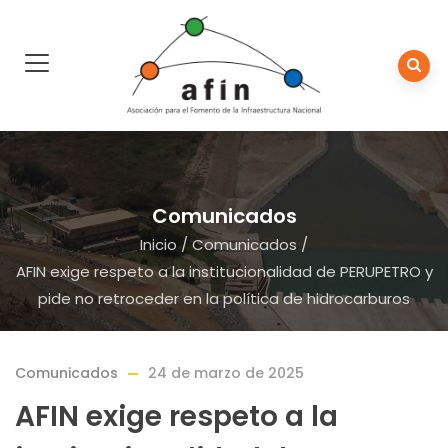
Comunicados
Inicio
/
Comunicados
/
AFIN exige respeto a la institucionalidad de PERUPETRO y
pide no retroceder en la política de hidrocarburos
Comunicados
24 de marzo de 2025
AFIN exige respeto a la