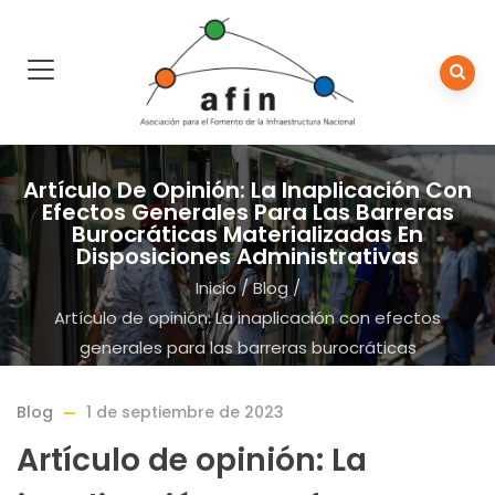
Artículo De Opinión: La Inaplicación Con
Efectos Generales Para Las Barreras
Burocráticas Materializadas En
Disposiciones Administrativas
Inicio
/
Blog
/
Artículo de opinión: La inaplicación con efectos
generales para las barreras burocráticas
materializadas en disposiciones administrativas
Blog
1 de septiembre de 2023
Artículo de opinión: La