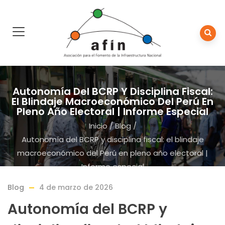
Autonomía Del BCRP Y Disciplina Fiscal:
El Blindaje Macroeconómico Del Perú En
Pleno Año Electoral | Informe Especial
Inicio
/
Blog
/
Autonomía del BCRP y disciplina fiscal: el blindaje
macroeconómico del Perú en pleno año electoral |
Informe especial
Blog
4 de marzo de 2026
Autonomía del BCRP y