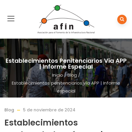
Establecimientos Penitenciarios Vía APP
| Informe Especial
Inicio
/
Blog
/
Establecimientos penitenciarios vía APP | Informe
especial
Blog
5 de noviembre de 2024
Establecimientos