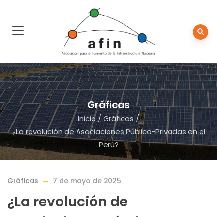
Gráficas
Inicio
/
Gráficas
/
¿La revolución de Asociaciones Público-Privadas en el
Perú?
Gráficas
7 de mayo de 2025
¿La revolución de