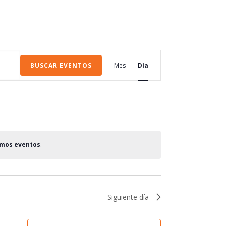
Navegación
BUSCAR EVENTOS
Mes
de
Día
vistas
de
Evento
imos eventos
.
Siguiente día