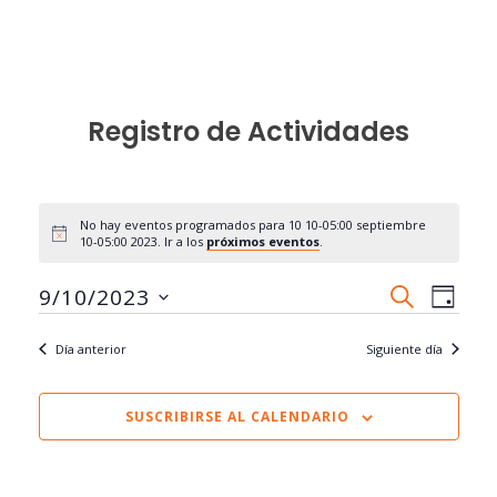
Registro de Actividades
No hay eventos programados para 10 10-05:00 septiembre
10-05:00 2023. Ir a los
próximos eventos
.
Navegac
Nave
9/10/2023
BUSCAR
DÍA
de
de
Seleccionar
vista
búsque
Día anterior
Siguiente día
fecha.
de
y
Even
vistas
SUSCRIBIRSE AL CALENDARIO
de
Eventos