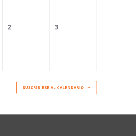
0
0
2
3
eventos,
eventos,
SUSCRIBIRSE AL CALENDARIO