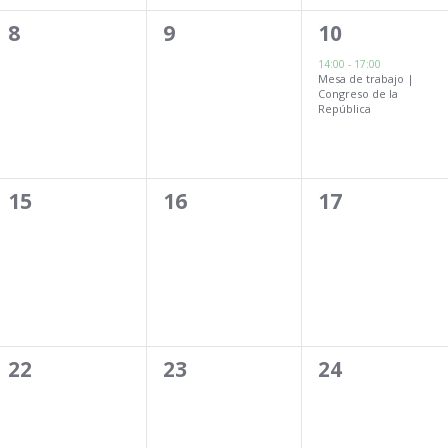
0
0
1
8
9
10
eventos,
eventos,
evento,
14:00
-
17:00
Mesa de trabajo |
Congreso de la
República
0
0
0
15
16
17
eventos,
eventos,
eventos,
0
0
0
22
23
24
eventos,
eventos,
eventos,