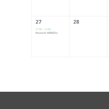
1
0
27
28
evento,
eventos,
11:00
-
12:00
Reunión MINEDU