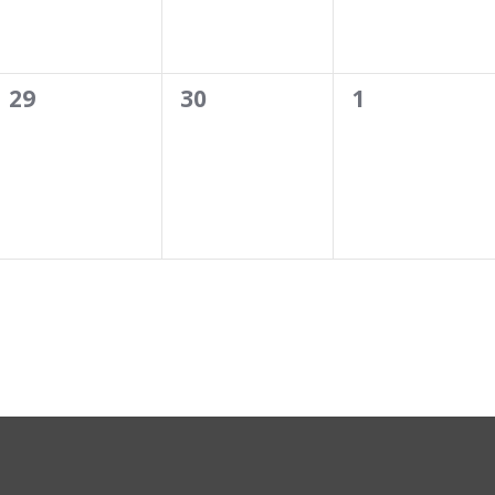
0
0
0
29
30
1
eventos,
eventos,
eventos,