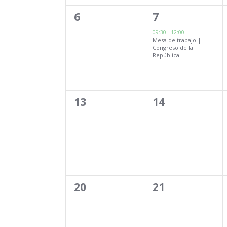
0
1
6
7
eventos,
evento,
09:30
-
12:00
Mesa de trabajo |
Congreso de la
República
0
0
13
14
eventos,
eventos,
0
0
20
21
eventos,
eventos,