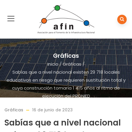
Gráficas
Inicio
/
Gráficas
/
Sabías que a nivel nacional existen 29 718 locales
educativos en riesgo que requieren sustitución total y
cuya construcción tomaría 1 415 años al ritmo de
ejecución del PRONIED
Gráficas
16 de junio de 2023
Sabías que a nivel nacional