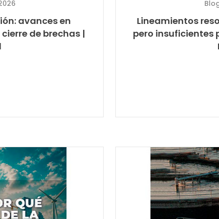
2026
Blo
ción: avances en
Lineamientos resol
 cierre de brechas |
pero insuficientes
l