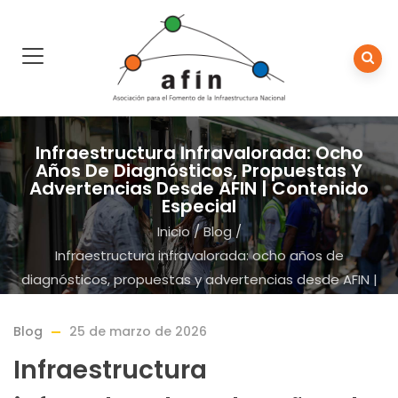
Infraestructura Infravalorada: Ocho
Años De Diagnósticos, Propuestas Y
Advertencias Desde AFIN | Contenido
Especial
Inicio
/
Blog
/
Infraestructura infravalorada: ocho años de
diagnósticos, propuestas y advertencias desde AFIN |
Contenido especial
Blog
25 de marzo de 2026
Infraestructura